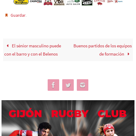
.
Guardar
El sénior masculino puede
Buenos partidos de los equipos
con el barro y con el Belenos
de formación