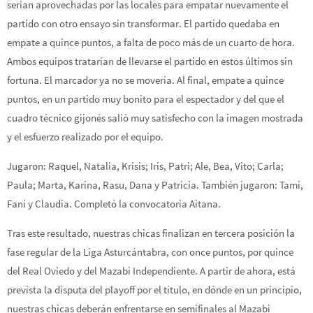
serían aprovechadas por las locales para empatar nuevamente el
partido con otro ensayo sin transformar. El partido quedaba en
empate a quince puntos, a falta de poco más de un cuarto de hora.
Ambos equipos tratarían de llevarse el partido en estos últimos sin
fortuna. El marcador ya no se movería. Al final, empate a quince
puntos, en un partido muy bonito para el espectador y del que el
cuadro técnico gijonés salió muy satisfecho con la imagen mostrada
y el esfuerzo realizado por el equipo.
Jugaron: Raquel, Natalia, Krisis; Iris, Patri; Ale, Bea, Vito; Carla;
Paula; Marta, Karina, Rasu, Dana y Patricia. También jugaron: Tami,
Fani y Claudia. Completó la convocatoria Aitana.
Tras este resultado, nuestras chicas finalizan en tercera posición la
fase regular de la Liga Asturcántabra, con once puntos, por quince
del Real Oviedo y del Mazabi Independiente. A partir de ahora, está
prevista la disputa del playoff por el título, en dónde en un principio,
nuestras chicas deberán enfrentarse en semifinales al Mazabi