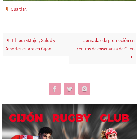
.
Guardar
El Tour «Mujer, Salud y
Jornadas de promoción en
Deporte» estará en Gijón
centros de enseñanza de Gijón