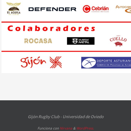
Gijón Rugby Club - Universidad de Oviedo
Funciona con
Nirvana
&
WordPress.