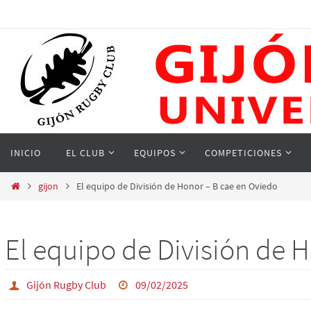
Ir
al
contenido
Ir
INICIO
EL CLUB
EQUIPOS
COMPETICIONES
al
contenido
Inicio
gijon
El equipo de División de Honor – B cae en Oviedo
El equipo de División de 
Gijón Rugby Club
09/02/2025