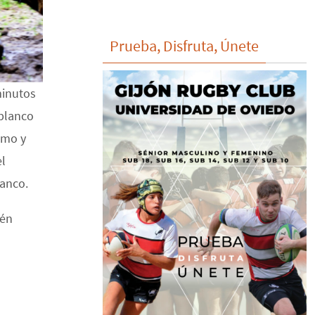
Prueba, Disfruta, Únete
minutos
iblanco
itmo y
el
ranco.
ién