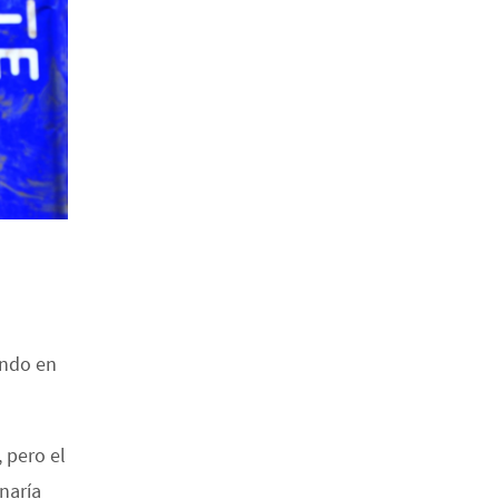
ando en
 pero el
naría