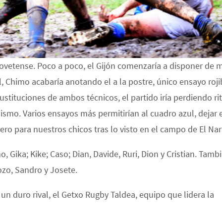
vetense. Poco a poco, el Gijón comenzaría a disponer de 
ial, Chimo acabaría anotando el a la postre, único ensayo roj
s sustituciones de ambos técnicos, el partido iría perdiendo r
ismo. Varios ensayos más permitirían al cuadro azul, dejar 
ero para nuestros chicos tras lo visto en el campo de El Na
, Gika; Kike; Caso; Dian, Davide, Ruri, Dion y Cristian. Tamb
Pozo, Sandro y Josete.
 un duro rival, el Getxo Rugby Taldea, equipo que lidera la