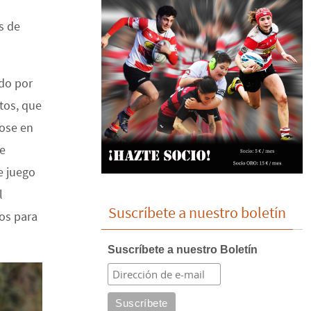
s de
ado por
tos, que
dose en
de
e juego
l
Suscríbete a nuestro boletín
cos para
Suscríbete a nuestro Boletín