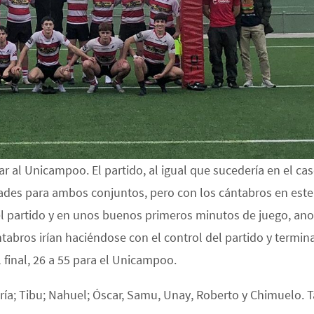
ar al Unicampoo. El partido, al igual que sucedería en el cas
dades para ambos conjuntos, pero con los cántabros en este
el partido y en unos buenos primeros minutos de juego, ano
tabros irían haciéndose con el control del partido y termin
l final, 26 a 55 para el Unicampoo.
María; Tibu; Nahuel; Óscar, Samu, Unay, Roberto y Chimuelo.