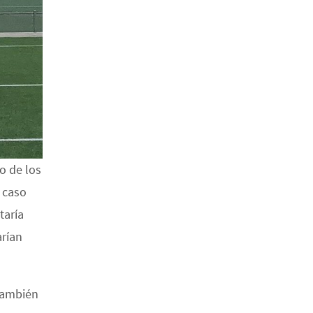
o de los
 caso
taría
arían
 También