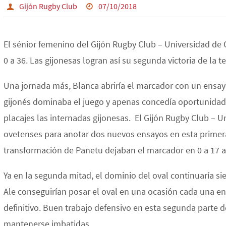
Gijón Rugby Club
07/10/2018
El sénior femenino del Gijón Rugby Club – Universidad de
0 a 36. Las gijonesas logran así su segunda victoria de la 
Una jornada más, Blanca abriría el marcador con un ensayo
gijonés dominaba el juego y apenas concedía oportunidad
placajes las internadas gijonesas. El Gijón Rugby Club – U
ovetenses para anotar dos nuevos ensayos en esta primera
transformación de Panetu dejaban el marcador en 0 a 17 a
Ya en la segunda mitad, el dominio del oval continuaría sie
Ale conseguirían posar el oval en una ocasión cada una en
definitivo. Buen trabajo defensivo en esta segunda parte 
mantenerse imbatidas.