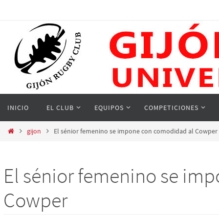
Ir
al
contenido
Ir
INICIO
EL CLUB
EQUIPOS
COMPETICIONES
al
contenido
Inicio
gijon
El sénior femenino se impone con comodidad al Cowper
El sénior femenino se im
Cowper