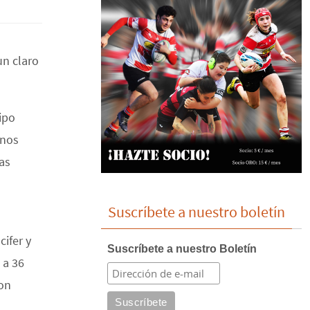
un claro
ipo
enos
as
Suscríbete a nuestro boletín
cifer y
Suscríbete a nuestro Boletín
 a 36
ron