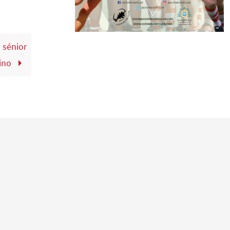
 sénior
ino