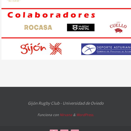
Gijón Rugby Club - Universidad de Oviedo
Funciona con
Nirvana
&
WordPress.