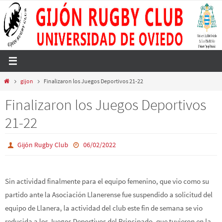
Ir
al
contenido
Inicio
gijon
Finalizaron los Juegos Deportivos 21-22
Finalizaron los Juegos Deportivos
21-22
Gijón Rugby Club
06/02/2022
Sin actividad finalmente para el equipo femenino, que vio como su
partido ante la Asociación Llanerense fue suspendido a solicitud del
equipo de Llanera, la actividad del club este fin de semana se vio
reducida a los Juegos Deportivos del Principado, que tuvieron en la