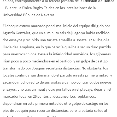
chicos, correspondiente a la tercera jornada de la
División de Honor
– B
, ante La Única Rugby Taldea en las instalaciones de la
Universidad Pública de Navarra.
El choque estuvo marcado por el mal inicio del equipo dirigido por
Agustín González, que en el minuto seis de juego ya había recibido
dos ensayos y recibido una tarjeta amarilla a Josete. 12 a 0 bajo la
lluvia de Pamplona, en lo que parecía que iba a ser un duro partido
para nuestros chicos. Pese a la inferioridad numérica, los gijoneses
irían poco a poco metiéndose en el partido, y un golpe de castigo
transformado por Joaquín recortaría distancias. No obstante, los
locales continuarían dominando el partido en esta primera mitad, y
sacando mucho rédito de sus visitas a campo contrario, dos nuevos
ensayos, uno tras un maul y otro por fallos en el placaje, dejarían el
marcador local en 26 puntos al descanso. Los rojiblancos,
dispondrían en esta primera mitad de otro golpe de castigo en los
pies de Joaquín para recortar distancias, pero la patada se fue al