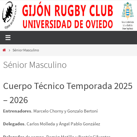
Ir
al
contenido
Inicio
Sénior Masculino
Sénior Masculino
Cuerpo Técnico Temporada 2025
– 2026
Entrenadores
. Marcelo Chorny y Gonzalo Bertoni
Delegados
. Carlos Molleda y Ángel Pablo González
Delegados
de campo. Ramón Matilla y Beatriz Cifuentes