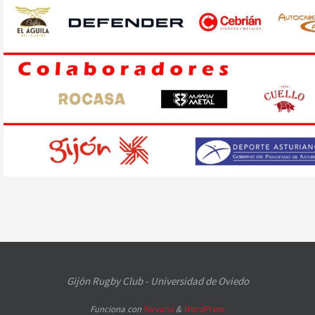
Gijón Rugby Club - Universidad de Oviedo
Funciona con
Nirvana
&
WordPress.