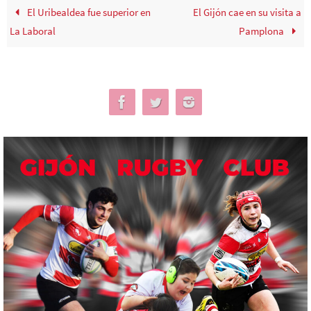
El Uribealdea fue superior en
El Gijón cae en su visita a
La Laboral
Pamplona