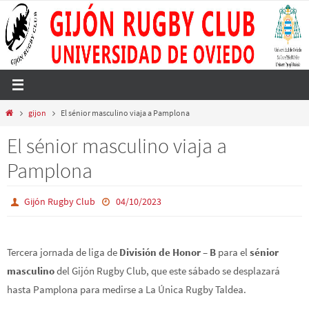
Ir
al
contenido
Inicio
gijon
El sénior masculino viaja a Pamplona
El sénior masculino viaja a
Pamplona
Gijón Rugby Club
04/10/2023
Tercera jornada de liga de
División de Honor – B
para el
sénior
masculino
del Gijón Rugby Club, que este sábado se desplazará
hasta Pamplona para medirse a La Única Rugby Taldea.