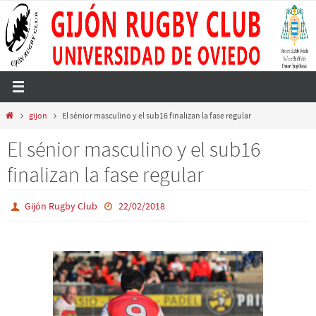
Ir
al
contenido
Inicio
gijon
El sénior masculino y el sub16 finalizan la fase regular
El sénior masculino y el sub16
finalizan la fase regular
Gijón Rugby Club
22/02/2018