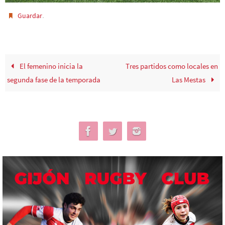
.
Guardar
El femenino inicia la
Tres partidos como locales en
segunda fase de la temporada
Las Mestas