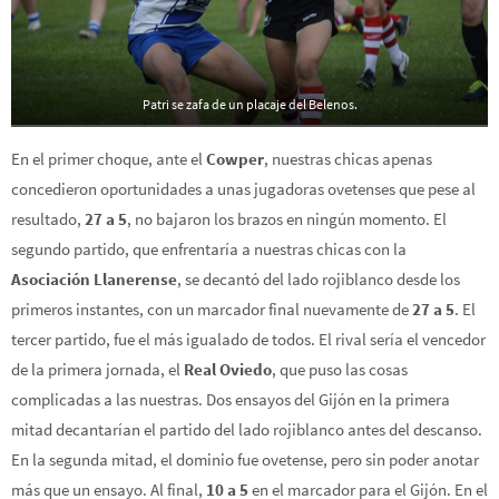
Patri se zafa de un placaje del Belenos.
En el primer choque, ante el
Cowper
, nuestras chicas apenas
concedieron oportunidades a unas jugadoras ovetenses que pese al
resultado,
27 a 5
, no bajaron los brazos en ningún momento. El
segundo partido, que enfrentaría a nuestras chicas con la
Asociación Llanerense
, se decantó del lado rojiblanco desde los
primeros instantes, con un marcador final nuevamente de
27 a 5
. El
tercer partido, fue el más igualado de todos. El rival sería el vencedor
de la primera jornada, el
Real Oviedo
, que puso las cosas
complicadas a las nuestras. Dos ensayos del Gijón en la primera
mitad decantarían el partido del lado rojiblanco antes del descanso.
En la segunda mitad, el dominio fue ovetense, pero sin poder anotar
más que un ensayo. Al final,
10 a 5
en el marcador para el Gijón. En el