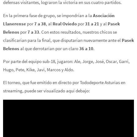
defensas visitantes, lograron la victoria en sus cuatro partidos.
En la primera fase de grupo, se impondrían a la
Asociación
Llanerense
por
7 a 38
, al
Real Oviedo
por
31 a 21
y al
Pasek
Belenos
por
7 a 33
. Con estos resultados, nuestros chicos se
clasificarían para la final, que disputarían nuevamente ante el
Pasek
Belenos
al que derrotarían por un claro
36 a 10
.
Por parte del equipo sub-18, jugaron: Ale, Jorge, José, Oscar, Garri,
Hugo, Pete, Kike, Javi, Marcos y Aldo.
El torneo, que fue emitido en directo por Tododeporte Asturias en
streaming, puede ser visualizado aquí debajo: