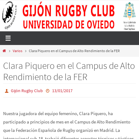
Ir
al
contenido
Inicio
Varios
Clara Piquero en el Campus de Alto Rendimiento de la FER
Clara Piquero en el Campus de Alto
Rendimiento de la FER
Gijón Rugby Club
13/01/2017
Nuestra jugadora del equipo femenino, Clara Piquero, ha
participado a principios de mes en el Campus de Alto Rendimiento
que la Federación Española de Rugby organizó en Madrid. La
internacional sub-18, trabajó diferentes aspectos técnicos y tácticos