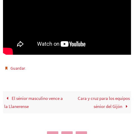
.
Guardar
El sénior masculino vence a
Cara y cruz para los equipos
la Llanerense
sénior del Gijón