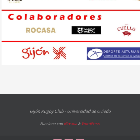
Gijón Rugby Club - Universidad de Oviedo
Funciona con
Nirvana
&
WordPress.