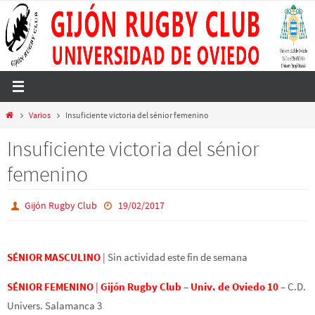
Ir
al
contenido
Inicio
Varios
Insuficiente victoria del sénior femenino
Insuficiente victoria del sénior
femenino
Gijón Rugby Club
19/02/2017
SÉNIOR MASCULINO
| Sin actividad este fin de semana
SÉNIOR FEMENINO
|
Gijón Rugby Club – Univ. de Oviedo 10
–
C.D.
Univers. Salamanca 3