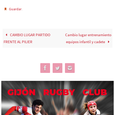
.
Guardar
CAMBIO LUGAR PARTIDO
Cambio lugar entrenamiento
FRENTE AL PILIER
equipos infantil y cadete